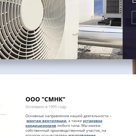
ООО "СМНК"
Отзывы
Отзвывы
Основано в 1995 году.
Основные направления нашей деятельности –
монтаж вентиляции
, а также
установка
кондиционеров
любого типа. Мы имеем
собственный производственный участок, на
котором осуществляем
изготовление